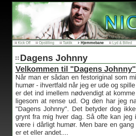
Kick Off
Opstilling
Taktik
Hjemmebane
Lyd & Billed
Dagens Johnny
Velkommen til "Dagens Johnny"
Når man er sådan en festoriginal som mig,
humør - ihvertfald når jeg er ude og spille 
er det ind imellem nødvendigt at komme 
ligesom at rense ud. Og den har jeg nat
"Dagens Johnny". Det betyder dog ikke
grynt fra mig hver dag. Så ofte kan jeg 
være i dårligt humør. Men bare en gang 
er et eller andet....