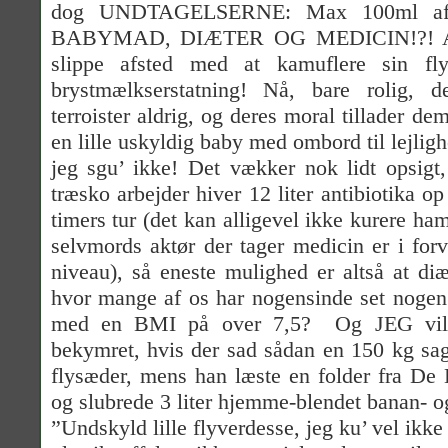
dog UNDTAGELSERNE: Max 100ml a
BABYMAD, DIÆTER OG MEDICIN!?! Aaa
slippe afsted med at kamuflere sin fl
brystmælkserstatning! Nå, bare rolig, 
terroister aldrig, og deres moral tillader dem
en lille uskyldig baby med ombord til lejli
jeg sgu’ ikke! Det vækker nok lidt opsigt
træsko arbejder hiver 12 liter antibiotika o
timers tur (det kan alligevel ikke kurere ham
selvmords aktør der tager medicin er i fo
niveau), så eneste mulighed er altså at di
hvor mange af os har nogensinde set nogen 
med en BMI på over 7,5?
Og JEG vill
bekymret, hvis der sad sådan en 150 kg sa
flysæder, mens han læste en folder fra De
og slubrede 3 liter hjemme-blendet banan- o
”Undskyld lille flyverdesse, jeg ku’ vel ikke 