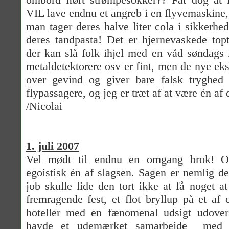
VIL lave endnu et angreb i en flyvemaskine,
man tager deres halve liter cola i sikkerhe
deres tandpasta! Det er hjernevaskede top
der kan slå folk ihjel med en våd søndags B
metaldetektorere osv er fint, men de nye ekst
over gevind og giver bare falsk tryghed 
flypassagere, og jeg er træt af at være én af
/Nicolai
1. juli 2007
Vel mødt til endnu en omgang brok! O
egoistisk én af slagsen. Sagen er nemlig d
job skulle lide den tort ikke at få noget a
fremragende fest, et flot bryllup på et a
hoteller med en fænomenal udsigt udover
havde et udemærket samarbejde
med t