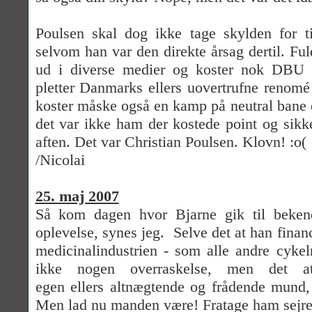
Poulsen skal dog ikke tage skylden for t
selvom han var den direkte årsag dertil. Fu
ud i diverse medier og koster nok DBU 
pletter Danmarks ellers uovertrufne renomé
koster måske også en kamp på neutral bane e
det var ikke ham der kostede point og sikke
aften. Det var Christian Poulsen. Klovn! :o(
/Nicolai
25. maj 2007
Så kom dagen hvor Bjarne gik til bekend
oplevelse, synes jeg. Selve det at han finan
medicinalindustrien - som alle andre cykelr
ikke nogen overraskelse, men det a
egen ellers altnægtende og frådende mund, 
Men lad nu manden være! Fratage ham sejre