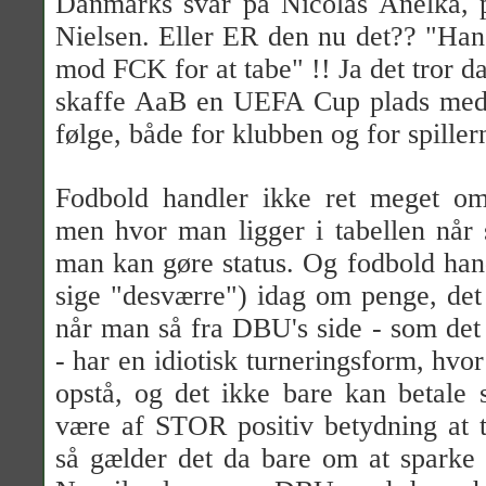
Danmarks svar på Nicolas Anelka, 
Nielsen. Eller ER den nu det?? "Han
mod FCK for at tabe" !! Ja det tror da
skaffe AaB en UEFA Cup plads med s
følge, både for klubben og for spiller
Fodbold handler ikke ret meget o
men hvor man ligger i tabellen når 
man kan gøre status. Og fodbold han
sige "desværre") idag om penge, det
når man så fra DBU's side - som det
- har en idiotisk turneringsform, hvor
opstå, og det ikke bare kan betale 
være af STOR positiv betydning at 
så gælder det da bare om at sparke 