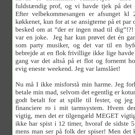
fuldstændig prof, og vi havde tjek på det
Efter velbekommesangen er afsunget kl 2
køkkenet, kun for at se ansigterne på et par
besked om at ”der er ingen mad til dig”!?!
var en joke.
Jeg har kun prøvet det én gan
som party musiker, og det var til en by
bebrejde at en flok frivillige ikke lige hav
gang var det altså på et flot og fornemt h
evig eneste weekend. Jeg var lamslået!
Nu må I ikke misforstå min harme. Jeg forl
betale min mad, selvom det egentlig er kotu
godt betalt for at spille til fester, og jeg
financiere ro i mit tarmsystem. Hvem de
vigtig, men det er tilgengæld MEGET vigti
ikke har spist i 12 timer, hvoraf de sidste 5
mens man ser på folk der spiser! Men det k