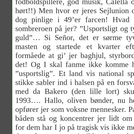
fodboldspillere, god musik, Calella
hørt!!) Men hvor er jeres Sejlunion
dog pinlige i 49’er farcen! Hvad 
sombreroen på jer? ”Usportsligt og 
guld”… Si Señor, det er sørme ty
masten og startede et kvarter eft
formåede at gi’ jer baghjul, styrbor
det! Og I skal fanme ikke komme 
”usportslig”. Et land vis national s
stikke sabler ind i halsen på en for
med da Bakero (den lille lort) sk
1993…. Hallo, oliven bønder, nu ho
opfører jer som voksne mennesker. P
båden stå og koncentrer jer lidt om
for dem har I jo på tragisk vis ikke me