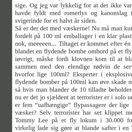
sige. Og jeg var lykkelig for at det ikke v
havde fyldt med romerlys og kanonslag t
svigerinde for et halvt år siden.
Så er der det med væskerne! Nu må man kun
fordelt på 100 ml emballager i en klar plast
nok, meeeeen... Tiltaget er kommet efter én
blandet en flydende bombe ombord på et fl
iøvrigt, måske fordi klovnen kom til at b
sammen med den elendige rødvin de ser
hvorfor lige 100ml? Eksperter i eksplosiv
flydende bomber på 100ml kan øve skade m
så hvis man blander de 10 tilladte beholder
nu er det jo sjældent at terrorister er i solo
er fem ”uafhængige” flypassagere der lige
væsker? Selv terrorister har set klippet
Tommy Lee på et fly lokum i 30.000 f
virkelig lade sig gøre at blande safter i e