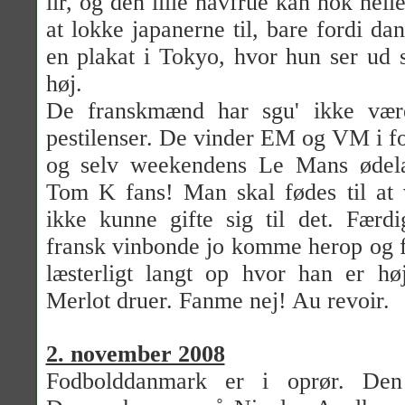
lir, og den lille havfrue kan nok hel
at lokke japanerne til, bare fordi dan
en plakat i Tokyo, hvor hun ser ud
høj.
De franskmænd har sgu' ikke vær
pestilenser. De vinder EM og VM i fod
og selv weekendens Le Mans ødela
Tom K fans! Man skal fødes til at 
ikke kunne gifte sig til det. Færd
fransk vinbonde jo komme herop og f
læsterligt langt op hvor han er hø
Merlot druer. Fanme nej! Au revoir.
2. november 2008
Fodbolddanmark er i oprør. De