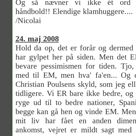
Og så nævner vi ikke ét or
håndbold!! Elendige klamhuggere....
/Nicolai
24. maj 2008
Hold da op, det er forår og dermed
har gylpet her på siden. Men det E
bevare pessimismen for tiden. Tj
med til EM, men hva' fa'en... Og 
Christian Poulsens skyld, som jeg el
tidligere. Vi ER bare ikke bedre, og
ryge ud til to bedre nationer, Spa
begge kan gå hen og vinde EM. Men 
mit liv har fået en anden dimen
ankomst, vejret er mildt sagt med 