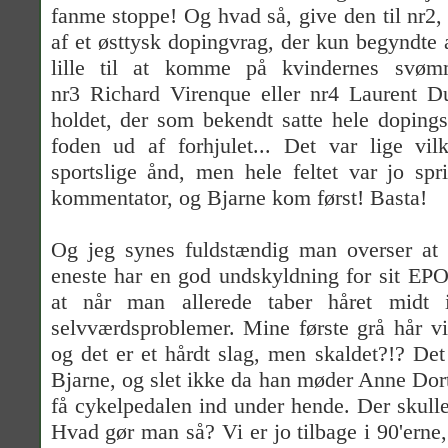
fanme stoppe! Og hvad så, give den til nr2,
af et østtysk dopingvrag, der kun begyndte a
lille til at komme på kvindernes sv
nr3 Richard Virenque eller nr4 Laurent Du
holdet, der som bekendt satte hele doping
foden ud af forhjulet... Det var lige vil
sportslige ånd, men hele feltet var jo spr
kommentator, og Bjarne kom først! Basta!
Og jeg synes fuldstændig man overser at
eneste har en god undskyldning for sit EPO 
at når man allerede taber håret midt 
selvværdsproblemer. Mine første grå hår vis
og det er et hårdt slag, men skaldet?!? Det
Bjarne, og slet ikke da han møder Anne Dorth
få cykelpedalen ind under hende. Der skull
Hvad gør man så? Vi er jo tilbage i 90'erne