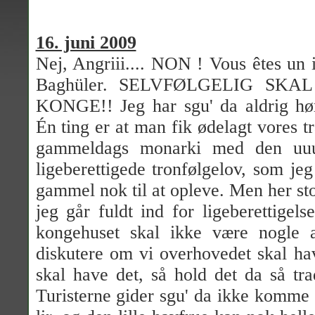
16. juni 2009
Nej, Angriii.... NON ! Vous êtes un
Baghüler. SELVFØLGELIG SK
KONGE!! Jeg har sgu' da aldrig hørt
Én ting er at man fik ødelagt vores tr
gammeldags monarki med den uu
ligeberettigede tronfølgelov, som jeg
gammel nok til at opleve. Men her sto
jeg går fuldt ind for ligeberettige
kongehuset skal ikke være nogle 
diskutere om vi overhovedet skal h
skal have det, så hold det da så tra
Turisterne gider sgu' da ikke komme