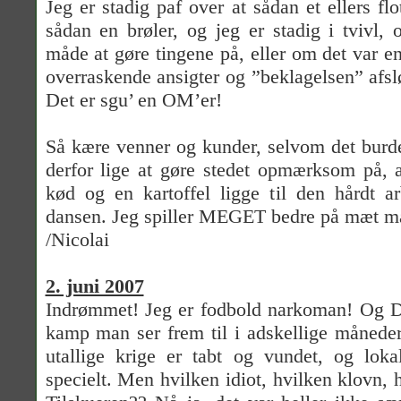
Jeg er stadig paf over at sådan et ellers fl
sådan en brøler, og jeg er stadig i tvivl,
måde at gøre tingene på, eller om det var en
overraskende ansigter og ”beklagelsen” afslø
Det er sgu’ en OM’er!
Så kære venner og kunder, selvom det burd
derfor lige at gøre stedet opmærksom på, a
kød og en kartoffel ligge til den hårdt a
dansen. Jeg spiller MEGET bedre på mæt m
/Nicolai
2. juni 2007
Indrømmet! Jeg er fodbold narkoman! Og D
kamp man ser frem til i adskellige måneder.
utallige krige er tabt og vundet, og lok
specielt. Men hvilken idiot, hvilken klovn, 