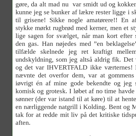
gøre, da alt mad nu
var smidt ud og kokke
kunne jeg se bunker af lækre rester ligge i 
til grisene! Sikke nogle amatørere!! En a
stykke mørkt rugbrød med kerner, men et sty
lige sagen for svælget, når man kort efter 
den gas. Han nøjedes med ”en beklagelse”,
tilfælde skelnede jeg ret kraftigt mell
undskyldning, som jeg altså aldrig fik. Det
og det var IHVERTFALD ikke værternes! D
nævnte det overfor dem, var at gommens 
iøvrigt én af mine gode bekendte og jeg s
komisk og grotesk. I løbet af no time havde 
sønner (der var istand til at køre) til at hen
en nærliggende natgrill i Kolding. Bent og
tak for at redde mit liv på det kritiske tids
aften.