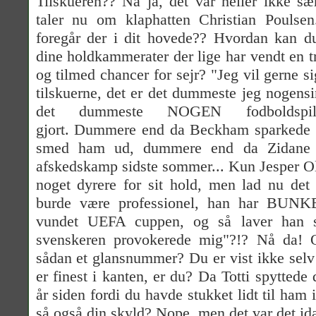
Tilskueren?? Nå ja, det var heller ikke sær
taler nu om klaphatten Christian Poulse
foregår der i dit hovede?? Hvordan kan 
dine holdkammerater der lige har vendt en tr
og tilmed chancer for sejr? "Jeg vil gerne s
tilskuerne, det er det dummeste jeg nogensi
det dummeste NOGEN fodboldspil
gjort. Dummere end da Beckham sparkede 
smed ham ud, dummere end da Zidane v
afskedskamp sidste sommer... Kun Jesper Ol
noget dyrere for sit hold, men lad nu det 
burde være professionel, han har BUNKER
vundet UEFA cuppen, og så laver han s
svenskeren provokerede mig"?!? Nå da! Og
sådan et glansnummer? Du er vist ikke selv 
er finest i kanten, er du? Da Totti spyttede
år siden fordi du havde stukket lidt til ha
så også din skyld? Nope, men det var det id