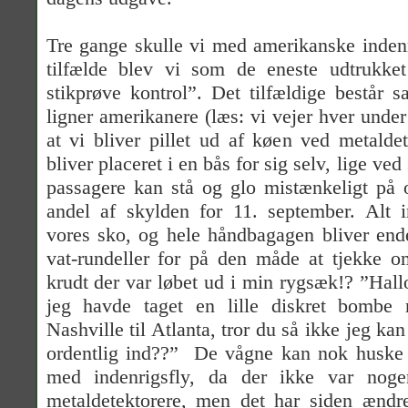
Tre gange skulle vi med amerikanske inde
tilfælde blev vi som de eneste udtrukket 
stikprøve kontrol”. Det tilfældige består s
ligner amerikanere (læs: vi vejer hver unde
at vi bliver pillet ud af køen ved metaldet
bliver placeret i en bås for sig selv, lige ve
passagere kan stå og glo mistænkeligt på o
andel af skylden for 11. september. Alt
vores sko, og hele håndbagagen bliver en
vat-rundeller for på den måde at tjekke o
krudt der var løbet ud i min rygsæk!? ”Hal
jeg havde taget en lille diskret bombe
Nashville til Atlanta, tror du så ikke jeg ka
ordentlig ind??”
De vågne kan nok huske a
med indenrigsfly, da der ikke var nog
metaldetektorere, men det har siden ændre