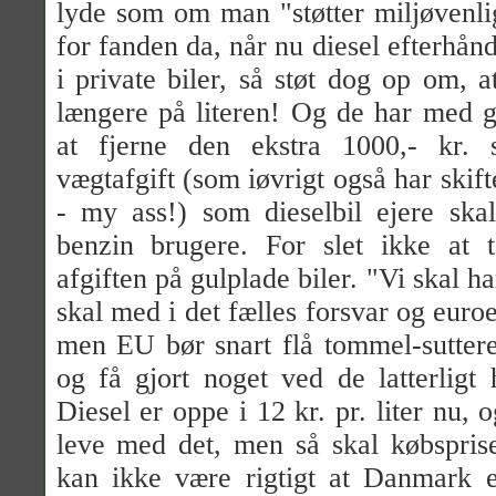
lyde som om man "støtter miljøvenli
for fanden da, når nu diesel efterhån
i private biler, så støt dog op om, a
længere på literen! Og de har med g
at fjerne den ekstra 1000,- kr. 
vægtafgift (som iøvrigt også har skifte
- my ass!) som dieselbil ejere skal
benzin brugere. For slet ikke at 
afgiften på gulplade biler. "Vi skal 
skal med i det fælles forsvar og euroen
men EU bør snart flå tommel-sutter
og få gjort noget ved de latterligt 
Diesel er oppe i 12 kr. pr. liter nu, o
leve med det, men så skal købspris
kan ikke være rigtigt at Danmark e