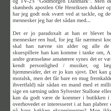
og TV-2's "Godmorgen Danmark". Men det
skønheds apostlen Ole Henriksen dukker 
har jeg godt nok svært ved at tackle, og de
mennesker jeg har det sådan med...
Det er jo paradoxalt at han er blevet b
mennesker ren hud, for jeg får nærmest kn
skal han nævne sin alder og alle de
skuespillere han kan komme i tanke om
andre grænseløse amatørere synes det er v
kendt personlighed / musiker, og læ
hjemmesider, det er jo kun sjovt. Det kan g
moralsk, men det får bare en mug fremkald
ihvertfald) når sådan en mand med et mill
sige en sætning uden Sylvester Stallone elle
kan da godt være de kommer i butikken 
overhovedet er interesseret i at han plabrer
på hans køkken eksperimenter? Mon ikke 