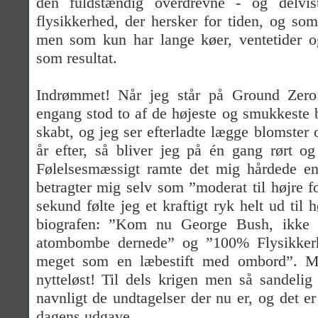
den fuldstændig overdrevne - og delvist
flysikkerhed, der hersker for tiden, og som
men som kun har lange køer, ventetider og
som resultat.
I
ndrømmet! Når jeg står på Ground Zero
engang stod to af de højeste og smukkeste
skabt, og jeg ser efterladte lægge blomster 
år efter, så bliver jeg på én gang rørt o
Følelsesmæssigt ramte det mig hårdede en
betragter mig selv som ”moderat til højre f
sekund følte jeg et kraftigt ryk helt ud til 
biografen: ”Kom nu George Bush, ikke 
atombombe dernede” og ”100% Flysikkerh
meget som en læbestift med ombord”. M
nytteløst! Til dels krigen men så sandelig
navnligt de undtagelser der nu er, og det er
dagens udgave.