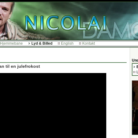
Hjemmebane
Lyd & Billed
English
Kontakt
Und
 til en julefrokost
B