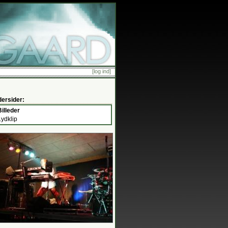
[log ind]
ersider:
illeder
Lydklip