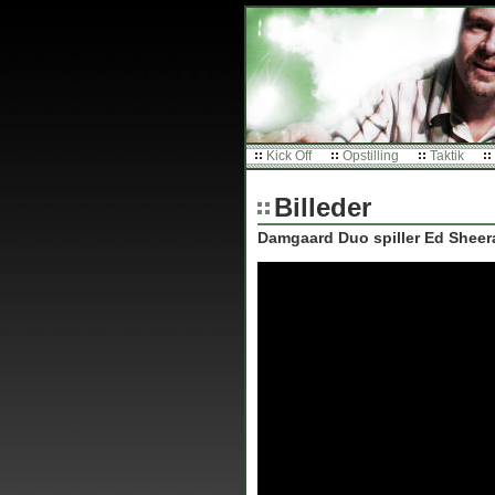
Kick Off
Opstilling
Taktik
Billeder
Damgaard Duo spiller Ed Sheeran